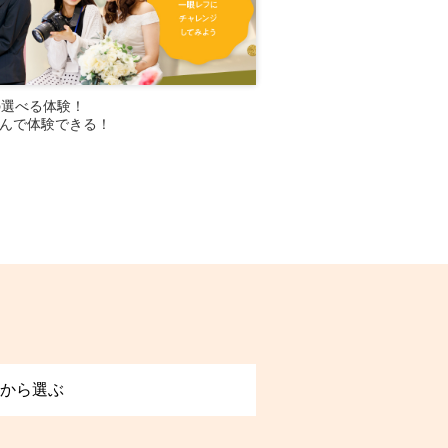
1の選べる体験！
ウ
8
9
月
日
日
んで体験できる！
13 : 00 ～ 15 : 30
から選ぶ