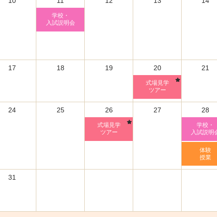
10
11
12
13
14
学校・
入試説明会
17
18
19
20
21
式場見学
ツアー
24
25
26
27
28
式場見学
学校・
ツアー
入試説明
体験
授業
31