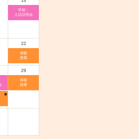
15
学校・
入試説明会
22
体験
授業
29
体験
会
授業