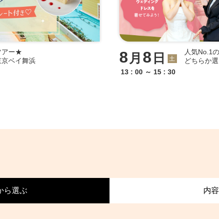
ツアー★
人気No.
8
8
月
日
土
東京ベイ舞浜
どちらか選
13 : 00 ～ 15 : 30
から選ぶ
内容