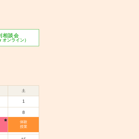
別相談会
or オンライン）
土
1
8
体験
授業