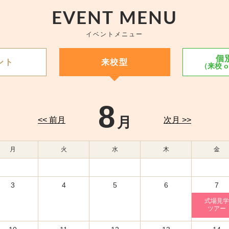
EVENT MENU
イベントメニュー
個
ント
来校型
（来校 
8
月
<< 前月
次月 >>
月
火
水
木
金
3
4
5
6
7
式場見学
ツアー