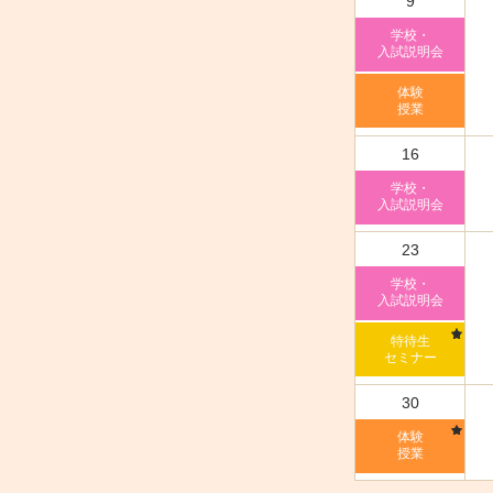
9
学校・
入試説明会
体験
授業
16
学校・
入試説明会
23
学校・
入試説明会
特待生
セミナー
30
体験
授業