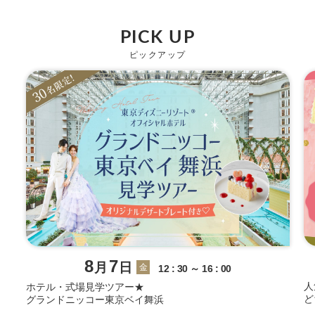
PICK UP
ピックアップ
8
7
月
日
金
12 : 30 ～ 16 : 00
人
ホテル・式場見学ツアー★
ど
グランドニッコー東京ベイ舞浜