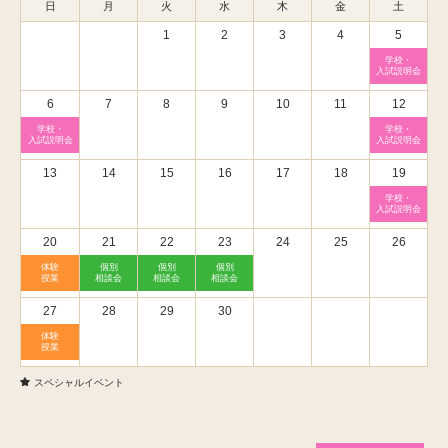
日
月
火
水
木
金
土
1
2
3
4
5
学校・
入試説明会
6
7
8
9
10
11
12
学校・
学校・
入試説明会
入試説明会
13
14
15
16
17
18
19
学校・
入試説明会
20
21
22
23
24
25
26
体験
個別
個別
個別
授業
相談会
相談会
相談会
27
28
29
30
体験
授業
スペシャルイベント