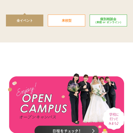
個別相談会
全イベント
来校型
（来校 or オンライン）