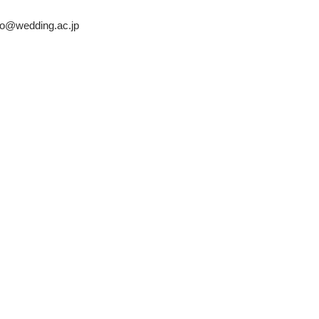
。
wedding.ac.jp