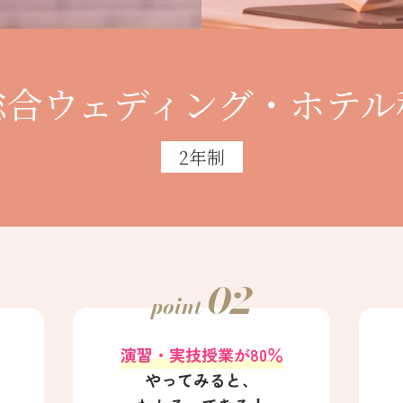
総合ウェディング・ホテル
2年制
02
point
演習・実技授業が80％
は
やってみると、