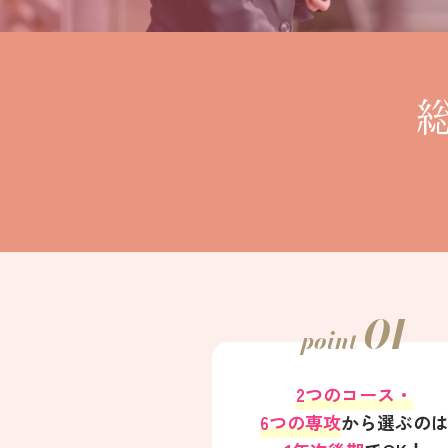
01
point
2つのコース・
6つの専攻
から
選ぶの