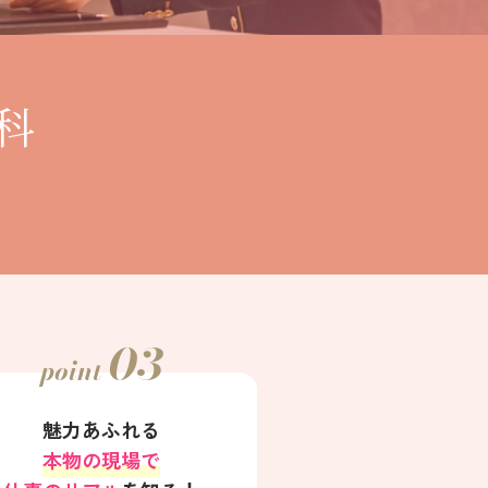
科
03
point
魅力あふれる
本物の現場で