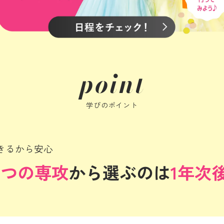
point
学びのポイント
きるから安心
6つの専攻
から選ぶのは
1年次