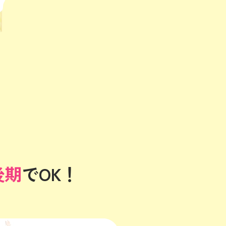
後期
でOK！