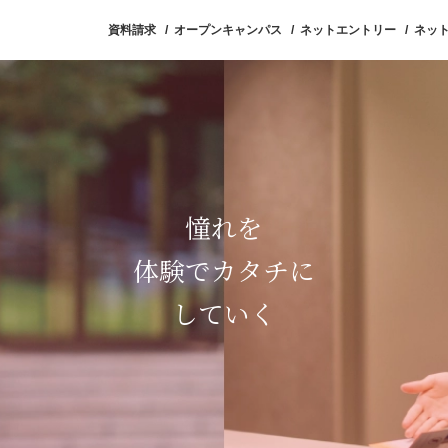
資料請求
オープンキャンパス
ネットエントリー
ネッ
ープンキャンパス
入試・学費
就職・資格
キャンパ
憧れを
体験でカタチに
していく