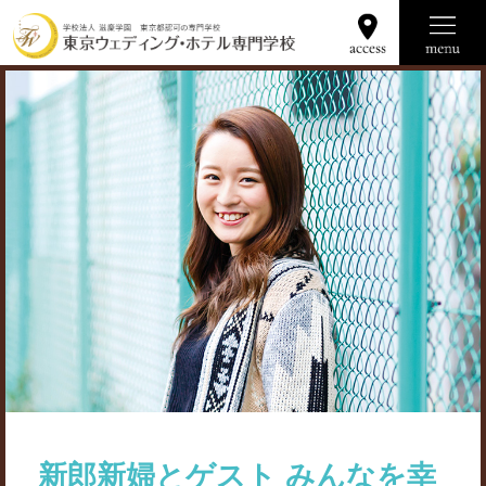
学校の魅力
学科コース
就職資格
募集要項
Q&A
新郎新婦とゲスト みんなを幸